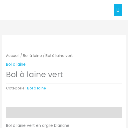
Aller
Men
au
prin
contenu
Accueil
/
Bol à laine
/ Bol à laine vert
Bol à laine
Bol à laine vert
Catégorie :
Bol à laine
Description
Bol à laine vert en argile blanche