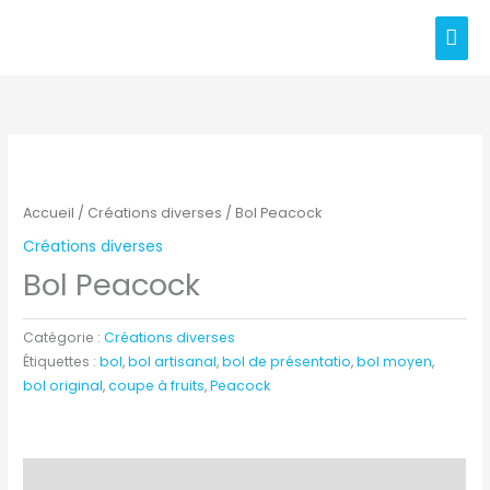
Aller
Men
au
prin
contenu
Accueil
/
Créations diverses
/ Bol Peacock
Créations diverses
Bol Peacock
Catégorie :
Créations diverses
Étiquettes :
bol
,
bol artisanal
,
bol de présentatio
,
bol moyen
,
bol original
,
coupe à fruits
,
Peacock
Description